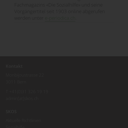
Fachmagazins «Die Sozialhilfe» und seine
Vorgängertitel seit 1903 online abgerufen
werden unter
e-periodica.ch
.
Kontakt
Monbijoustrasse 22
3011 Bern
T +41(0)31 326 19 19
admin[at]skos.ch
SKOS
Aktuelle Richtlinien
Sozialhilfe