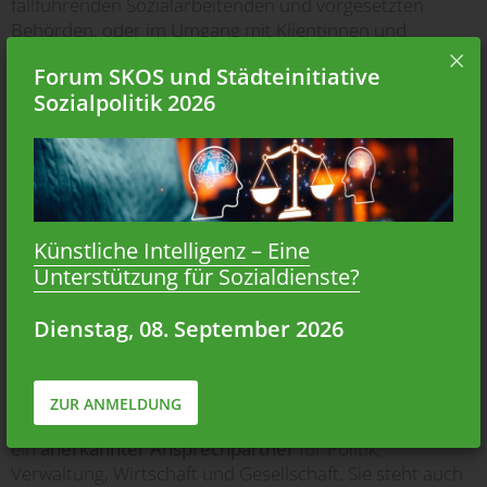
fallführenden Sozialarbeitenden und vorgesetzten
Behörden, oder im Umgang mit Klientinnen und
Klienten. Geschätzt wird die SKOS auch als Plattform für
Forum SKOS und Städteinitiative
Vernetzung, Austausch, Inspiration und
Sozialpolitik 2026
Wissenstransfer.
«
Ich bin ein grosser Fan des
Beratungsforums
.»
Ein weiterer wichtiger Aspekt für die Mitglieder ist die
Künstliche Intelligenz – Eine
politische Vertretung
der Sozialhilfe. Die SKOS bringt
deren Anliegen auf
interkantonaler und nationaler
Unterstützung für Sozialdienste?
Ebene
ein, sowohl in der Öffentlichkeit als auch in der
Politik. Sie greift gesellschaftliche Entwicklungen auf,
Dienstag, 08. September 2026
betreibt
Agendasetting
, stösst neue
Forschungsprojekte
an und sorgt so für einen
permanenten Dialog über das unterste Netz der
ZUR ANMELDUNG
sozialen Sicherheit. Dank ihrer Fachlichkeit ist die SKOS
ein
anerkannter Ansprechpartner
für Politik,
Verwaltung, Wirtschaft und Gesellschaft. Sie steht auch