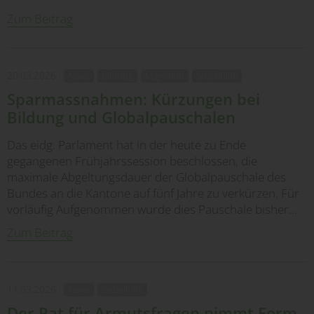
Zum Beitrag
20.03.2026
News
Bildung
Migration
Sozialhilfe
Sparmassnahmen: Kürzungen bei
Bildung und Globalpauschalen
Das eidg. Parlament hat in der heute zu Ende
gegangenen Frühjahrssession beschlossen, die
maximale Abgeltungsdauer der Globalpauschale des
Bundes an die Kantone auf fünf Jahre zu verkürzen. Für
vorläufig Aufgenommen wurde dies Pauschale bisher…
Zum Beitrag
11.03.2026
News
Sozialhilfe
Der Rat für Armutsfragen nimmt Form