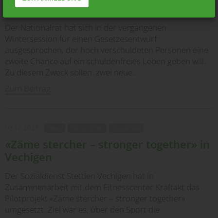
Zweite Chance für Verschuldete
Der Nationalrat hat sich in der vergangenen
Wintersession für einen Gesetzesentwurf
ausgesprochen, der hoch verschuldeten Personen eine
zweite Chance auf ein schuldenfreies Leben geben will.
Zu diesem Zweck sollen zwei neue…
Zum Beitrag
03.12.2025
News
Gesundheit
Sozialhilfe
«Zäme stercher – stronger together» in
Vechigen
Der Sozialdienst Stettlen Vechigen hat in
Zusammenarbeit mit dem Fitnesscenter Kraftakt das
Pilotprojekt «Zäme stercher – stronger together»
umgesetzt. Ziel war es, über den Sport die