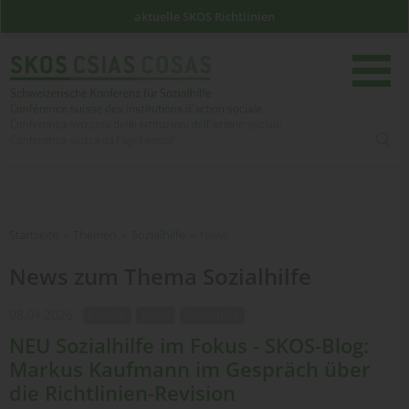
aktuelle SKOS Richtlinien
such
Startseite
Startseite
»
Themen
»
Sozialhilfe
»
News
News zum Thema Sozialhilfe
08.04.2026
Familie
News
Sozialhilfe
NEU Sozialhilfe im Fokus - SKOS-Blog:
Markus Kaufmann im Gespräch über
die Richtlinien-Revision