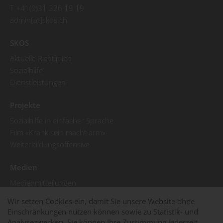
T +41(0)31 326 19 19
admin[at]skos.ch
SKOS
Aktuelle Richtlinien
Sozialhilfe
Dienstleistungen
Projekte
Sozialhilfe in einfacher Sprache
Film «Krank sein macht arm»
Weiterbildungsoffensive
Medien
Medienmitteilungen
Pressebilder
Wir setzen Cookies ein, damit Sie unsere Website ohne
SKOS in den Medien
Einschränkungen nutzen können sowie zu Statistik- und
Analysezwecken. Sie können Ihre Zustimmung jederzeit