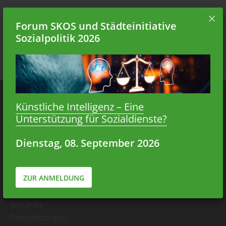
Forum SKOS und Städteinitiative
Sozialpolitik 2026
Kontakt
Künstliche Intelligenz – Eine
Monbijoustrasse 22
Unterstützung für Sozialdienste?
3011 Bern
Dienstag, 08. September 2026
T +41(0)31 326 19 19
admin[at]skos.ch
SKOS
ZUR ANMELDUNG
Aktuelle Richtlinien
Sozialhilfe
Dienstleistungen