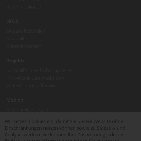
admin[at]skos.ch
SKOS
Aktuelle Richtlinien
Sozialhilfe
Dienstleistungen
Projekte
Sozialhilfe in einfacher Sprache
Film «Krank sein macht arm»
Weiterbildungsoffensive
Medien
Medienmitteilungen
Pressebilder
Wir setzen Cookies ein, damit Sie unsere Website ohne
SKOS in den Medien
Einschränkungen nutzen können sowie zu Statistik- und
Analysezwecken. Sie können Ihre Zustimmung jederzeit
© 2025 SKOS
Impressum
Datenschutzerklärung