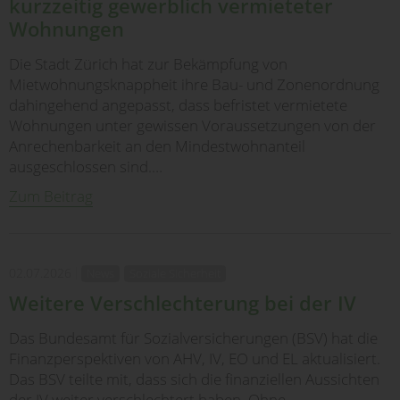
kurzzeitig gewerblich vermieteter
Wohnungen
Die Stadt Zürich hat zur Bekämpfung von
Mietwohnungsknappheit ihre Bau- und Zonenordnung
dahingehend angepasst, dass befristet vermietete
Wohnungen unter gewissen Voraussetzungen von der
Anrechenbarkeit an den Mindestwohnanteil
ausgeschlossen sind.…
Zum Beitrag
02.07.2026
News
Soziale Sicherheit
Weitere Verschlechterung bei der IV
Das Bundesamt für Sozialversicherungen (BSV) hat die
Finanzperspektiven von AHV, IV, EO und EL aktualisiert.
Das BSV teilte mit, dass sich die finanziellen Aussichten
der IV weiter verschlechtert haben. Ohne