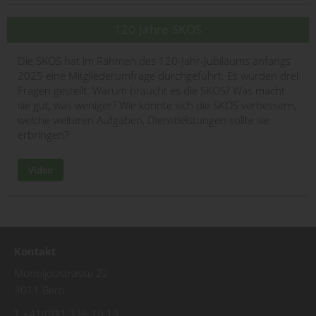
120 Jahre SKOS
Die SKOS hat im Rahmen des 120-Jahr-Jubiläums anfangs
2025 eine Mitgliederumfrage durchgeführt. Es wurden drei
Fragen gestellt: Warum braucht es die SKOS? Was macht
sie gut, was weniger? Wie könnte sich die SKOS verbessern,
welche weiteren Aufgaben, Dienstleistungen sollte sie
erbringen?
Video
Kontakt
Monbijoustrasse 22
3011 Bern
T +41(0)31 326 19 19