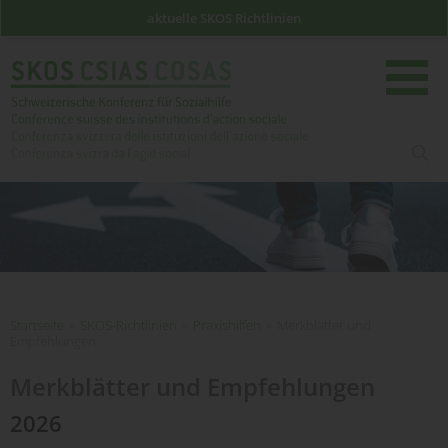
aktuelle SKOS Richtlinien
such
Startseite
Startseite
»
SKOS-Richtlinien
»
Praxishilfen
»
Merkblätter und
Empfehlungen
Merkblätter und Empfehlungen
2026