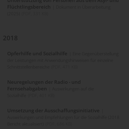
Unterstützung von Personen aus dem Asyl- und
Flüchtlingsbereich
Dokument in Überarbeitung
(2025)
(
PDF
, 331 KB)
2018
Opferhilfe und Sozialhilfe
Eine Gegenüberstellung
der Leistungen mit Anwendungshinweisen für einzelne
Schnittstellenbereiche
(
PDF
, 471 KB)
Neuregelungen der Radio - und
Fernsehabgaben
Auswirkungen auf die
Sozialhilfe
(
PDF
, 401 KB)
Umsetzung der Ausschaffungsinitiative
Auswirkungen und Empfehlungen für die Sozialhilfe (2018
Bericht aktualisiert)
(
PDF
, 686 KB)