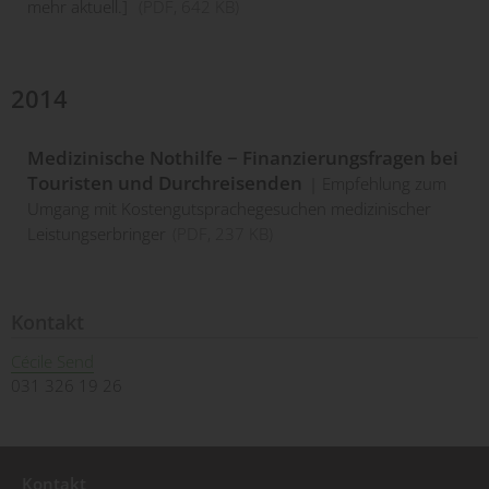
mehr aktuell.]
(
PDF
, 642 KB)
2014
Medizinische Nothilfe − Finanzierungsfragen bei
Touristen und Durchreisenden
Empfehlung zum
Umgang mit Kostengutsprachegesuchen medizinischer
Leistungserbringer
(
PDF
, 237 KB)
Kontakt
Cécile Send
031 326 19 26
Kontakt