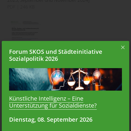
PDF
| 246 KB
Forum SKOS und Städteinitiative
Sozialpolitik 2026
Berufs-, Studien- und Laufbahnberatung
für Sozialhilfebeziehende
Letter of intent der Schweizerischen Konferenz für
Berufs-, Studien- und Laufbahnberatung (SK BSLB) und
Künstliche Intelligenz – Eine
der Schweizerischen Konferenz für Sozialhilfe (SKOS)
Unterstützung für Sozialdienste?
(Juni 2024)
PDF
| 137 KB
Dienstag, 08. September 2026