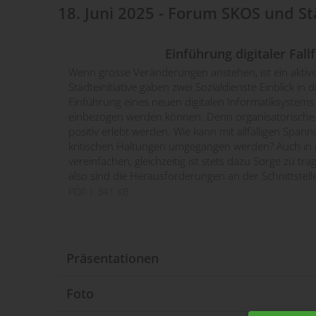
18. Juni 2025 - Forum SKOS und Stä
Einführung digitaler Fal
Wenn grosse Veränderungen anstehen, ist ein akt
Städteinitiative gaben zwei Sozialdienste Einblick in
Einführung eines neuen digitalen Informatiksystems
einbezogen werden können. Denn organisatorische V
positiv erlebt werden. Wie kann mit allfälligen Sp
kritischen Haltungen umgegangen werden? Auch in d
vereinfachen, gleichzeitig ist stets dazu Sorge zu tr
also sind die Herausforderungen an der Schnittstelle
PDF
| 341 KB
Präsentationen
Gesamtpräsentation F
Foto
PDF
| 5 MB