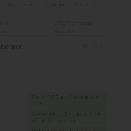
Mitgliederbereich
Medien
Kontakt
suchen
News
SKOS-Fachmagazin
Shop
Newsletter
DIE SKOS
DE
FR
IT
Forum SKOS und Städteinitiative
2026
Weiterbildung «Einführung in die
öffentliche Sozialhilfe»