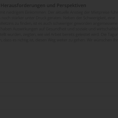
- Herausforderungen und Perspektiven
it niedrigem Einkommen. Der aktuelle Anstieg der Mietpreise führ
ionsagenda am Beispiel des Kantons Wallis
n noch stärker unter Druck geraten. Neben der Schwierigkeit, eine
Mietzins zu finden, ist es auch schwieriger geworden angemessene
 Wallis
 haben Auswirkungen auf Gesundheit und soziale und wirtschaftli
ellt wurden, zeigten, wie viel Arbeit bereits geleistet wird. Die Tagu
en, dass es richtig ist, diesen Weg weiter zu gehen. Wir wünschen I
ionsagenda am Beispiel des Kantons Zürich
rich
heit die Armut verschärft und welche Massnahme
nen und Immobilien, BWO und Dr. Aline Masé, stv. Bereichsleiterin
Interprofessionelle Zusammenarbeit als Mittel zum