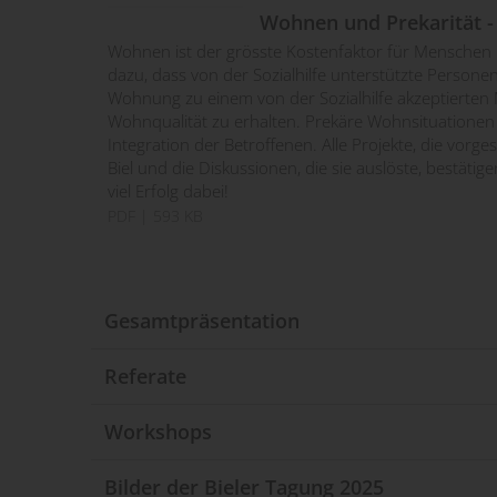
PDF
| 810 KB
Wohnen und Prekarität 
PDF
| 139 KB
Wohnen ist der grösste Kostenfaktor für Menschen m
Umsetzung der Integrat
dazu, dass von der Sozialhilfe unterstützte Persone
Wohnung zu einem von der Sozialhilfe akzeptierten 
Marie-Pascale Bagnoud, Amt für Asylwesen, Kanton
Wohnqualität zu erhalten. Prekäre Wohnsituationen
PDF
| 319 KB
Integration der Betroffenen. Alle Projekte, die vorgest
Biel und die Diskussionen, die sie auslöste, bestätig
Umsetzung der Integrat
viel Erfolg dabei!
PDF
| 593 KB
Nina Gilgen, Integrationsdelegierte des Kantons Zü
PDF
| 2 MB
Gesamtpräsentation
Gesamtpräsentation
Referate
PDF
| 7 MB
Wie die Wohnungsknapp
Workshops
helfen könnten
Dr. Marie Glaser, Leiterin Bereich Grundlagen Woh
Wohnhilfe Winterthur: 
Bilder der Bieler Tagung 2025