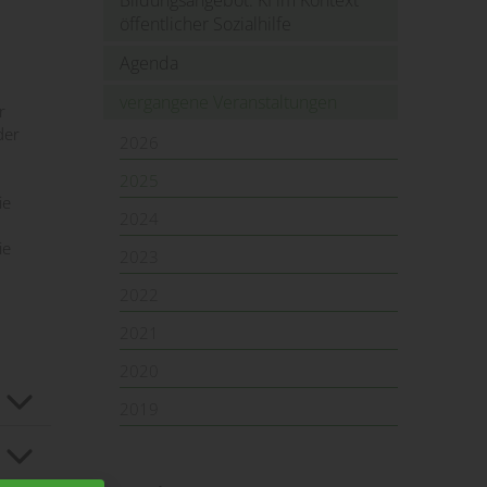
Bildungsangebot: KI im Kontext
öffentlicher Sozialhilfe
Agenda
vergangene Veranstaltungen
r
der
2026
d
2025
ie
2024
ie
2023
2022
2021
2020
2019