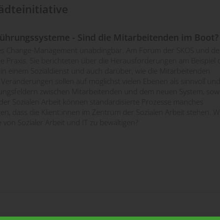
dteinitiative
lführungssysteme - Sind die Mitarbeitenden im Boot?
ives Change-Management unabdingbar. Am Forum der SKOS und de
 die Praxis. Sie berichteten über die Herausforderungen am Beispiel 
 in einem Sozialdienst und auch darüber, wie die Mitarbeitenden
eränderungen sollen auf möglichst vielen Ebenen als sinnvoll un
annungsfeldern zwischen Mitarbeitenden und dem neuen System, sow
er Sozialen Arbeit können standardisierte Prozesse manches
agen, dass die Klient:innen im Zentrum der Sozialen Arbeit stehen. W
 von Sozialer Arbeit und IT zu bewältigen?
orum 2025