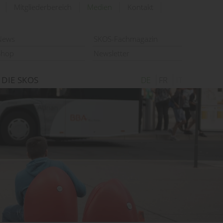
Mitgliederbereich
Medien
Kontakt
suchen
News
SKOS-Fachmagazin
Shop
Newsletter
DIE SKOS
DE
FR
IT