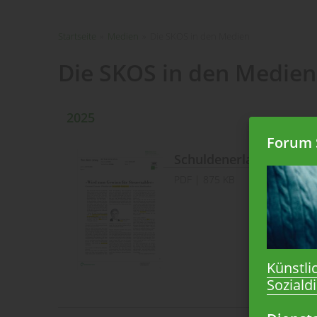
Startseite
»
Medien
»
Die SKOS in den Medien
Die SKOS in den Medien
2025
Forum S
Schuldenerlass «Wird 
PDF
| 875 KB
Künstli
Soziald