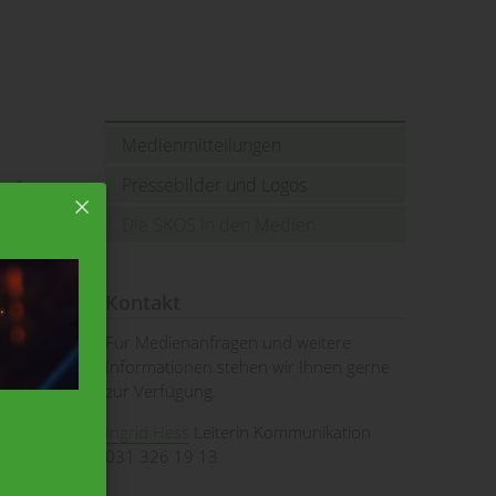
Medienmitteilungen
Pressebilder und Logos
Die SKOS in den Medien
Kontakt
Für Medienanfragen und weitere
Informationen stehen wir Ihnen gerne
zur Verfügung.
Ingrid Hess
Leiterin Kommunikation
031 326 19 13