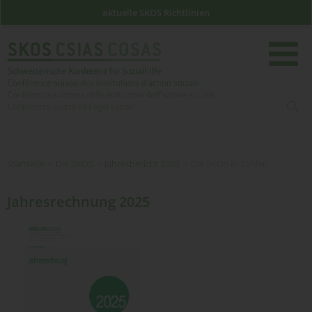
aktuelle SKOS Richtlinien
such
Startseite
Startseite
»
Die SKOS
»
Jahresbericht 2025
»
Die SKOS in Zahlen
Jahresrechnung 2025