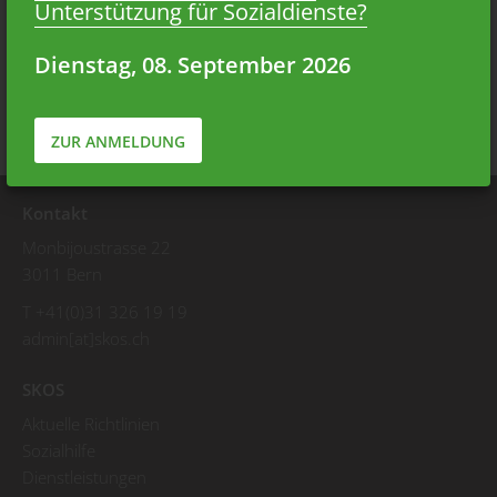
Unterstützung für Sozialdienste?
Dienstag, 08. September 2026
ZUR ANMELDUNG
Kontakt
Monbijoustrasse 22
3011 Bern
T +41(0)31 326 19 19
admin[at]skos.ch
SKOS
Aktuelle Richtlinien
Sozialhilfe
Dienstleistungen