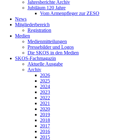
Jahresberichte Archiv
Jubiläum 120 Jahre
Vom Armenpfleger zur ZESO
News
Mitgliederbereich
Registration
Medien
Medienmitteilungen
Pressebilder und Logos
Die SKOS in den Medien
SKOS-Fachmagazin
Aktuelle Ausgabe
Archiv
2026
2025
2024
2023
2022
2021
2020
2019
2018
2017
2016
2015