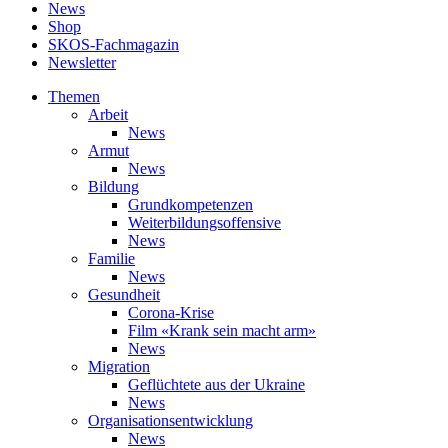
News
Shop
SKOS-Fachmagazin
Newsletter
Themen
Arbeit
News
Armut
News
Bildung
Grundkompetenzen
Weiterbildungsoffensive
News
Familie
News
Gesundheit
Corona-Krise
Film «Krank sein macht arm»
News
Migration
Geflüchtete aus der Ukraine
News
Organisationsentwicklung
News