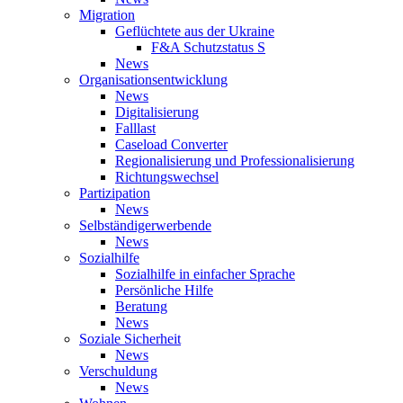
Migration
Geflüchtete aus der Ukraine
F&A Schutzstatus S
News
Organisationsentwicklung
News
Digitalisierung
Falllast
Caseload Converter
Regionalisierung und Professionalisierung
Richtungswechsel
Partizipation
News
Selbständigerwerbende
News
Sozialhilfe
Sozialhilfe in einfacher Sprache
Persönliche Hilfe
Beratung
News
Soziale Sicherheit
News
Verschuldung
News