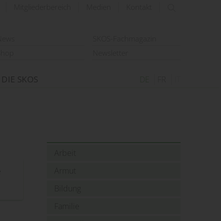
Mitgliederbereich
Medien
Kontakt
suchen
News
SKOS-Fachmagazin
Shop
Newsletter
DIE SKOS
DE
FR
IT
Arbeit
Armut
e
Bildung
Familie