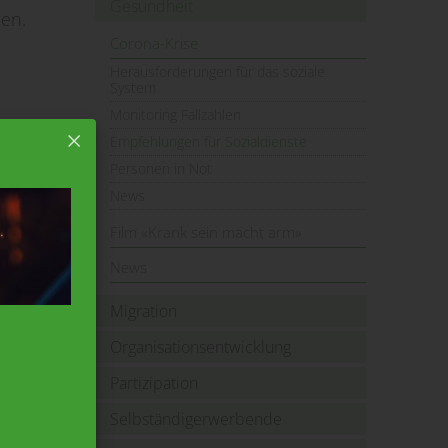
Gesundheit
den.
Corona-Krise
Herausforderungen für das soziale
System
Monitoring Fallzahlen
Empfehlungen für Sozialdienste
Personen in Not
News
Film «Krank sein macht arm»
News
Migration
Organisationsentwicklung
 Palma
Partizipation
Selbständigerwerbende