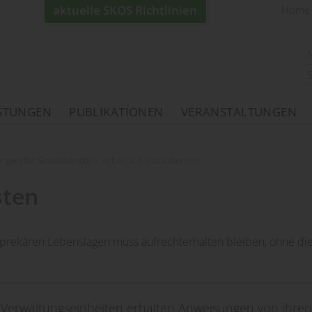
aktuelle SKOS Richtlinien
Home
ISTUNGEN
PUBLIKATIONEN
VERANSTALTUNGEN
ngen für Sozialdienste
»
Arbeit auf Sozialdiensten
sten
in prekären Lebenslagen muss aufrechterhalten bleiben, ohne di
 Verwaltungseinheiten erhalten Anweisungen von ihren