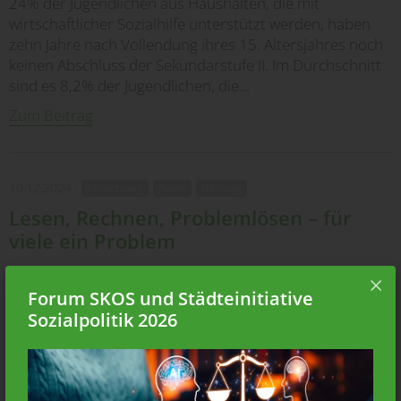
24% der Jugendlichen aus Haushalten, die mit
wirtschaftlicher Sozialhilfe unterstützt werden, haben
zehn Jahre nach Vollendung ihres 15. Altersjahres noch
keinen Abschluss der Sekundarstufe II. Im Durchschnitt
sind es 8,2% der Jugendlichen, die…
Zum Beitrag
10.12.2024
Forschung
News
Bildung
Lesen, Rechnen, Problemlösen – für
viele ein Problem
Im Lesen, in Alltagsmathematik und im Problemlösen
Forum SKOS und Städteinitiative
weisen die Erwachsenen in der Schweiz im
internationalen Vergleich überdurchschnittliche Werte
Sozialpolitik 2026
aus. Trotzdem haben ungefähr 30 Prozent der 16- bis
65-Jährigen in mindestens einem dieser drei Bereiche…
Zum Beitrag