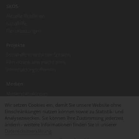
SKOS
Aktuelle Richtlinien
Sozialhilfe
Dienstleistungen
Projekte
Sozialhilfe in einfacher Sprache
Film «Krank sein macht arm»
Weiterbildungsoffensive
Medien
Medienmitteilungen
Pressebilder
Wir setzen Cookies ein, damit Sie unsere Website ohne
SKOS in den Medien
Einschränkungen nutzen können sowie zu Statistik- und
Analysezwecken. Sie können Ihre Zustimmung jederzeit
© 2025 SKOS
Impressum
Datenschutzerklärung
ändern - weitere Informationen finden Sie in unserer
Cookies
Datenschutzerklärung
.