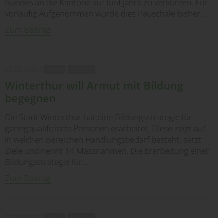
Bundes an die Kantone auf fünf Jahre zu verkürzen. Für
vorläufig Aufgenommen wurde dies Pauschale bisher…
Zum Beitrag
02.02.2026
News
Bildung
Winterthur will Armut mit Bildung
begegnen
Die Stadt Winterthur hat eine Bildungsstrategie für
geringqualifizierte Personen erarbeitet. Diese zeigt auf,
in welchen Bereichen Handlungsbedarf besteht, setzt
Ziele und nennt 14 Massnahmen. Die Erarbeitung einer
Bildungsstrategie für…
Zum Beitrag
27.08.2025
News
Bildung