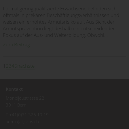
Formal geringqualifizierte Erwachsene befinden sich
oftmals in prekären Beschäftigungsverhältnissen und
weisen ein erhöhtes Armutsrisiko auf. Aus Sicht der
Armutsprävention liegt deshalb ein entscheidender
Fokus auf der Aus- und Weiterbildung. Obwohl…
Zum Beitrag
1
2
3
4
5
nächste
Kontakt
Monbijoustrasse 22
3011 Bern
T +41(0)31 326 19 19
admin[at]skos.ch