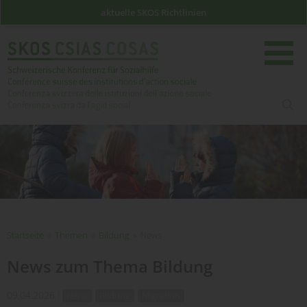
aktuelle SKOS Richtlinien
such
Startseite
Startseite
»
Themen
»
Bildung
»
News
News zum Thema Bildung
09.04.2026
News
Bildung
Migration