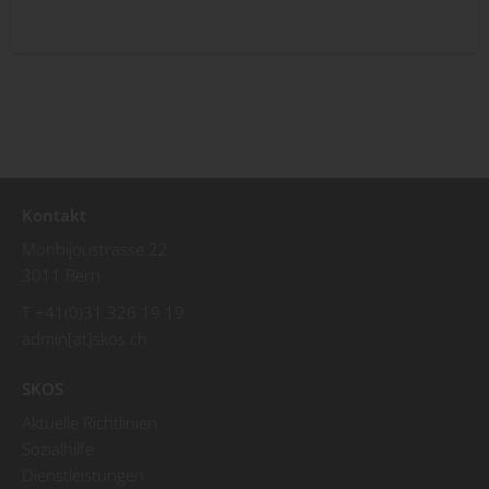
Kontakt
Monbijoustrasse 22
3011 Bern
T +41(0)31 326 19 19
admin[at]skos.ch
SKOS
Aktuelle Richtlinien
Sozialhilfe
Dienstleistungen