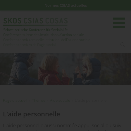
Normes CSIAS actuelles
rech
Page d'accueil
Page d'accueil
»
Thèmes
»
Aide sociale
»
L'aide personnelle
L'aide personnelle
L'aide personnelle aussi nommée appui social ou suivi