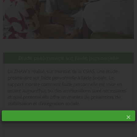
Étude préliminaire sur l’aide personnelle
La ZHAW a réalisé, sur mandat de la CSIAS, une étude
préliminaire sur l’aide personnelle à l’aide sociale. Le
rapport montre comment l’aide personnelle est mise en
œuvre aujourd’hui, où des améliorations sont nécessaires
et quel potentiel elle offre en matière de prévention, de
stabilisation et d’intégration sociale.
Rapport