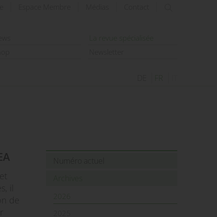
e
Espace Membre
Médias
Contact
rechercher
ews
La revue spécialisée
hop
Newsletter
DE
FR
IT
PEA
Numéro actuel
et
Archives
, il
2026
on de
r
2025