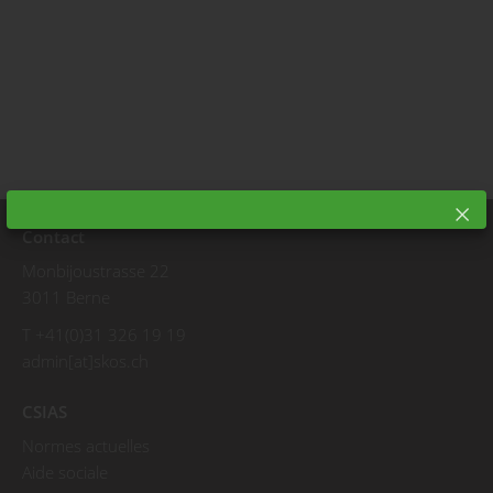
Contact
Monbijoustrasse 22
3011 Berne
T +41(0)31 326 19 19
admin[at]skos.ch
CSIAS
Normes actuelles
Aide sociale