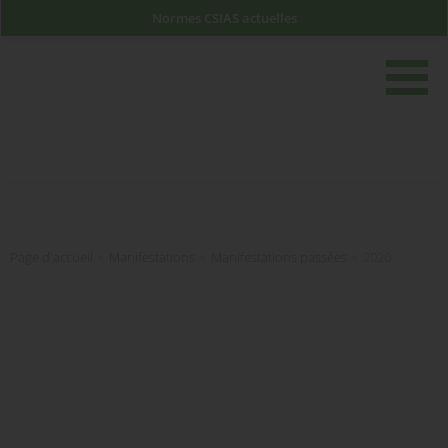
Normes CSIAS actuelles
rech
Page d'accueil
Page d'accueil
»
Manifestations
»
Manifestations passées
»
2020