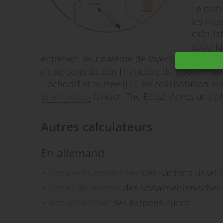
Le calc
les mem
calcula
spécifiq
entretien, leur barème de loyers et leurs coo
d’une contribution financière du pool d’inno
Hochdorf et Sursee (LU) en collaboration ave
Sonnenberg
(ancien The Büez). Après une pha
Autres calculateurs
En allemand
Sozialleistungsrechner
des Kantons Basel-S
Sozialhilferechner
des Sozialmedizinischen
Armutsrechner
des Kantons Zürich