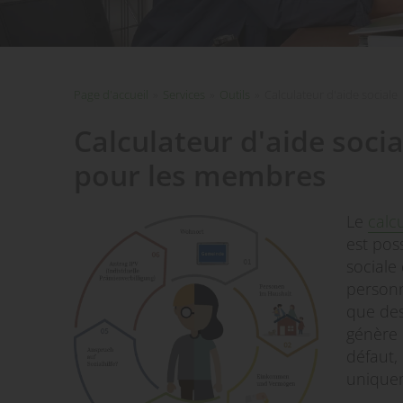
Page d'accueil
»
Services
»
Outils
»
Calculateur d'aide sociale
Calculateur d'aide socia
pour les membres
Le
calc
est poss
sociale
personn
que des
génère 
défaut,
uniqueme