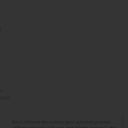
6
e
ision
Nous utilisons des cookies pour que vous puissiez
utiliser notre site web sans restrictions ainsi qu'à des