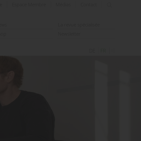
e
Espace Membre
Médias
Contact
rechercher
ews
La revue spécialisée
hop
Newsletter
DE
FR
IT