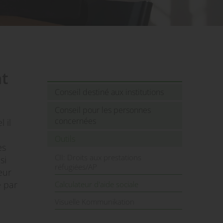
nt
Conseil destiné aux institutions
Conseil pour les personnes
concernées
 il
Outils
es
CII: Droits aux prestations
si
réfugiées/AP
eur
e par
Calculateur d'aide sociale
Visuelle Kommunikation