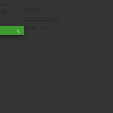
 tous
Contact
r le
Administration CSIAS
our
031 326 19 19
n
fois.