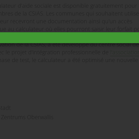
ulateur d’aide sociale est disponible gratuitement pour
bres de la CSIAS. Les communes qui souhaitent utilise
teur recevront une documentation ainsi qu'un accès
ue au calculateur où elles pourront saisir leur forfait p
rdonnées. Le calculateur d’aide sociale, qui a bénéficié
vation de la CSIAS, a été développé du centre social de
c le projet d'intégration professionnelle de
l'associatio
se de test, le calculateur a été optimisé une nouvelle 
tadt
 Zentrums Oberwallis