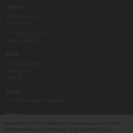
Contact
Monbijoustrasse 22
3011 Berne
T +41(0)31 326 19 19
admin[at]skos.ch
CSIAS
Normes actuelles
Aide sociale
Services
Projets
Film «Etre malade rend pauvre»
Médias
Nous utilisons des cookies pour que vous puissiez utiliser
Communiqués de presse
notre site web sans restrictions ainsi qu'à des fins de
Photos de presse