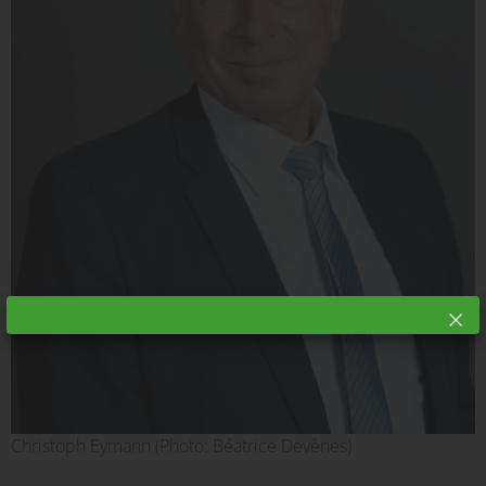
Christoph Eymann (Photo: Béatrice Devènes)