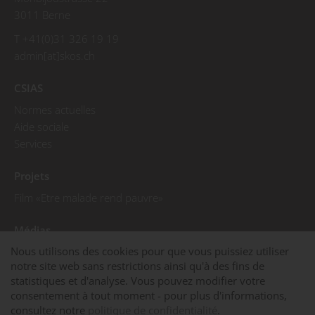
3011 Berne
T +41(0)31 326 19 19
admin[at]skos.ch
CSIAS
Normes actuelles
Aide sociale
Services
Projets
Film «Etre malade rend pauvre»
Médias
Nous utilisons des cookies pour que vous puissiez utiliser
Communiqués de presse
notre site web sans restrictions ainsi qu'à des fins de
Photos de presse
statistiques et d'analyse. Vous pouvez modifier votre
La CSIAS dans les médias
consentement à tout moment - pour plus d'informations,
consultez notre
politique de confidentialité
.