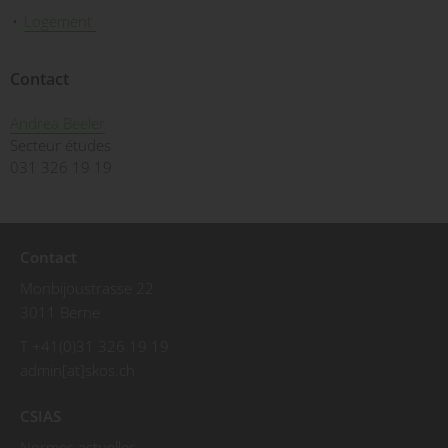
Logement
Contact
Andrea Beeler
Secteur études
031 326 19 19
Contact
Monbijoustrasse 22
3011 Berne
T +41(0)31 326 19 19
admin[at]skos.ch
CSIAS
Normes actuelles