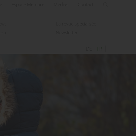
e
Espace Membre
Médias
Contact
rechercher
ews
La revue spécialisée
hop
Newsletter
DE
FR
IT