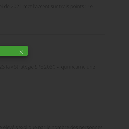
oi de 2021 met l'accent sur trois points : Le
 la « Stratégie SPE 2030 », qui incarne une
e élevé s’explique par le nombre des personnes