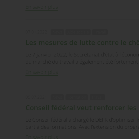
En savoir plus
07.01.2022
News
Aide sociale
Travail
Les mesures de lutte contre le chô
Le 7 janvier 2022, le Secrétariat d'état à l'écono
du marché du travail a également été fortemen
En savoir plus
05.07.2021
News
Formation
Travail
Conseil fédéral veut renforcer le
Le Conseil fédéral a chargé le DEFR d’optimiser
part à des formations. Avec l’extension du pro
En savoir plus