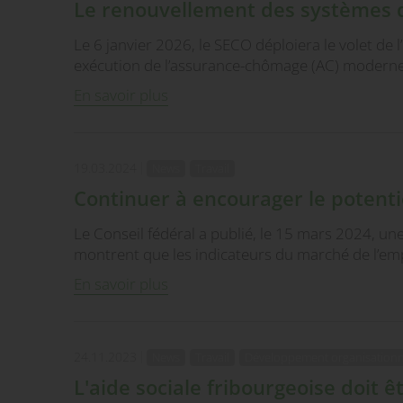
Le renouvellement des systèmes de 
Le 6 janvier 2026, le SECO déploiera le volet d
exécution de l’assurance-chômage (AC) moderne,
En savoir plus
19.03.2024
News
Travail
Continuer à encourager le potenti
Le Conseil fédéral a publié, le 15 mars 2024, u
montrent que les indicateurs du marché de l’em
En savoir plus
24.11.2023
News
Travail
Développement organisationn
L'aide sociale fribourgeoise doit ê