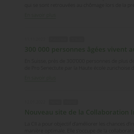
qui se sont retrouvées au chômage lors de la p
En savoir plus
11.11.2022
Pauvreté
Travail
300 000 personnes âgées vivent au
En Suisse, près de 300’000 personnes de plus de
de Pro Senectute par la Haute école zurichoise 
En savoir plus
12.01.2022
News
Travail
Nouveau site de la Collaboration I
La CII a pour objectif d’améliorer les chances d
manière optimale. Elle s’occupe de la collaborat