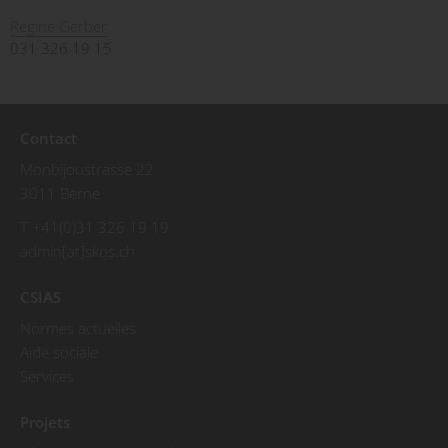
Regine Gerber
031 326 19 15
Contact
Monbijoustrasse 22
3011 Berne
T +41(0)31 326 19 19
admin[at]skos.ch
CSIAS
Normes actuelles
Aide sociale
Services
Projets