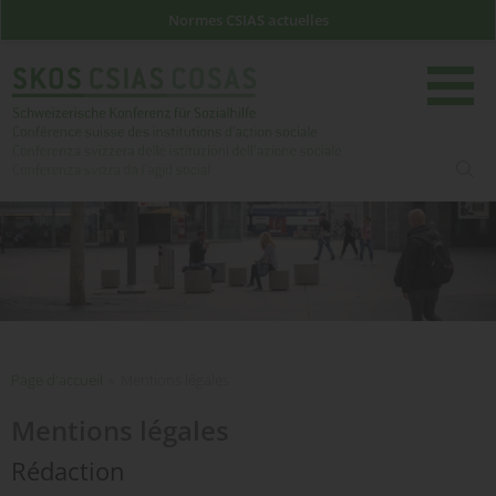
Normes CSIAS actuelles
rech
Page d'accueil
Page d'accueil
»
Mentions légales
Mentions légales
Rédaction