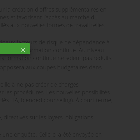
ur la création d'offres supplémentaires en
nes et favorisent l'accès au marché du
liés aux nouvelles formes de travail telles
ncipaux facteurs de risque de dépendance à
n matière de formation continue. Au niveau
la formation continue ne soient pas réduits.
 s'opposera aux coupes budgétaires dans
veille à ne pas créer de charges
 les procédures. Les nouvelles possibilités
és : IA, blended counseling). À court terme,
irectives sur les loyers, obligations
é une enquête. Celle-ci a été envoyée en