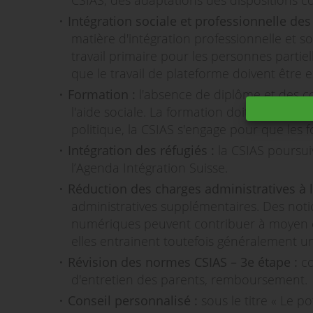
CSIAS, des adaptations des dispositions c
Intégration sociale et professionnelle de
matière d'intégration professionnelle et 
travail primaire pour les personnes partiel
que le travail de plateforme doivent êtr
Formation :
l'absence de diplôme et des c
l'aide sociale. La formation doit donc res
politique, la CSIAS s'engage pour que les
Intégration des réfugiés :
la CSIAS poursui
l’Agenda Intégration Suisse.
Réduction des charges administratives à l
administratives supplémentaires. Des notic
numériques peuvent contribuer à moyen et 
elles entrainent toutefois généralement 
Révision des normes CSIAS – 3e étape :
co
d'entretien des parents, remboursement.
Conseil personnalisé :
sous le titre « Le 