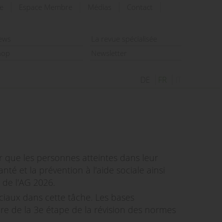
e
Espace Membre
Médias
Contact
rechercher
ews
La revue spécialisée
hop
Newsletter
DE
FR
IT
iter que les personnes atteintes dans leur
nté et la prévention à l'aide sociale ainsi
 de l'AG 2026.
ciaux dans cette tâche. Les bases
dre de la 3e étape de la révision des normes