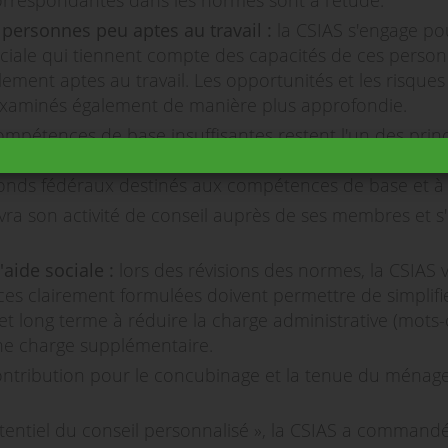
orrespondantes dans les normes sont à l'étude.
s personnes peu aptes au travail :
la CSIAS s'engage po
sociale qui tiennent compte des capacités de ces person
lement aptes au travail. Les opportunités et les risques 
e examinés également de manière plus approfondie.
ompétences de base insuffisantes restent l'un des pri
ter une priorité absolue dans le cadre de l'offensive e
 fonds fédéraux destinés aux compétences de base et à 
vra son activité de conseil auprès de ses membres et
'aide sociale :
lors des révisions des normes, la CSIAS 
es clairement formulées doivent permettre de simplifier
long terme à réduire la charge administrative (mots-cl
une charge supplémentaire.
ntribution pour le concubinage et la tenue du ménage, d
potentiel du conseil personnalisé », la CSIAS a command