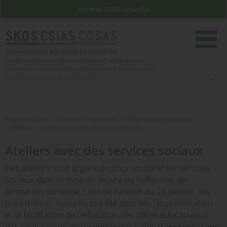
Normes CSIAS actuelles
rech
Page d'accueil
Page d'accueil
»
Thèmes
»
Formation
»
Offensive de formation
continue
»
Liste de contrôle des compétences
Ateliers avec des services sociaux
Des ateliers sont organisés pour soutenir les services
sociaux dans la mise en œuvre de l'offensive de
formation continue. Lors de l'atelier du 28 janvier, les
trois thèmes suivants ont été abordés : la planification
et la facilitation de l'éducation, les offres éducatives à
bas seuil à l'aide de l'exemple des salles d'apprentissage