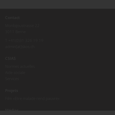
Contact
Monbijoustrasse 22
3011 Berne
T +41(0)31 326 19 19
admin[at]skos.ch
CSIAS
Normes actuelles
Aide sociale
Services
Projets
Film «Etre malade rend pauvre»
Médias