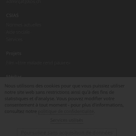
admin[at]skos.ch
CSIAS
Normes actuelles
Aide sociale
Services
Projets
Film «Etre malade rend pauvre»
Médias
Nous utilisons des cookies pour que vous puissiez utiliser
Communiqués de presse
notre site web sans restrictions ainsi qu'à des fins de
Photos de presse
statistiques et d'analyse. Vous pouvez modifier votre
La CSIAS dans les médias
consentement à tout moment - pour plus d'informations,
consultez notre
politique de confidentialité
.
© 2025 CSIAS
Mentions légales
Services utilisés
Déclaration sur la protection des données
Cookies
Poursuivre sans acquisition de données