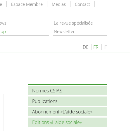
e
Espace Membre
Médias
Contact
rechercher
ews
La revue spécialisée
hop
Newsletter
DE
FR
IT
Normes CSIAS
Publications
Abonnement «L'aide sociale»
Editions «L'aide sociale»