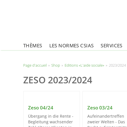
THÈMES
LES NORMES CSIAS
SERVICES
Page d'accueil
Page d'accueil
»
Shop
»
Editions «L'aide sociale»
»
2023/2024
ZESO 2023/2024
Zeso 04/24
Zeso 03/24
Übergang in die Rente -
Aufeinandertreffen
Begleitung wachsender
zweier Welten - Das