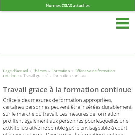
Normes CSIAS actuelles
rech
Page d'accueil
Page d'accueil
»
Thèmes
»
Formation
»
Offensive de formation
continue
»
Travail grace à la formation continue
Travail grace à la formation continue
Grâce à des mesures de formation appropriées,
certaines personnes peuvent être insérées durablement
sur le marché du travail. Les mesures de formation
profitent également aux personnes pourlesquelles une
activité lucrative ne semble guère envisageable à court
et à moyen terme. Dans ce cas, la formation continue