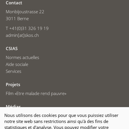
Contact
Monbijoustrasse 22
3011 Berne
T +41(0)31 326 19 19
admin[at]skos.ch
CSIAS
Normes actuelles
Aide sociale
Services
Projets
Film «Etre malade rend pauvre»
Médias
Nous utilisons des cookies pour que vous puissiez utiliser
Communiqués de presse
notre site web sans restrictions ainsi qu'à des fins de
Photos de presse
statistiques et d'analyse. Vous pouvez modifier votre