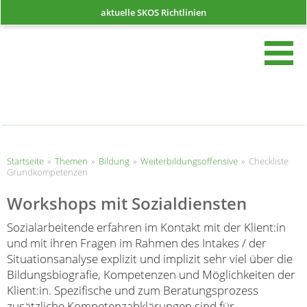
aktuelle SKOS Richtlinien
such
Startseite
Startseite
»
Themen
»
Bildung
»
Weiterbildungsoffensive
»
Checkliste
Grundkompetenzen
Workshops mit Sozialdiensten
Sozialarbeitende erfahren im Kontakt mit der Klient:in
und mit ihren Fragen im Rahmen des Intakes / der
Situationsanalyse explizit und implizit sehr viel über die
Bildungsbiografie, Kompetenzen und Möglichkeiten der
Klient:in. Spezifische und zum Beratungsprozess
zusätzliche Kompetenzabklärungen sind für