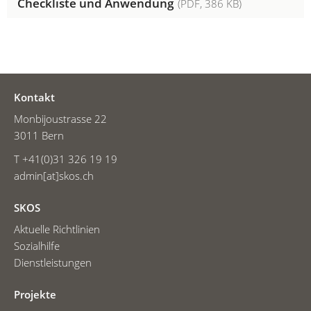
Checkliste und Anwendung
(
PDF
, 386 KB)
Kontakt
Monbijoustrasse 22
3011 Bern
T +41(0)31 326 19 19
admin[at]skos.ch
SKOS
Aktuelle Richtlinien
Sozialhilfe
Dienstleistungen
Projekte