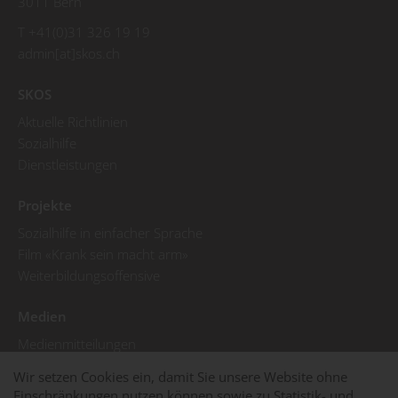
3011 Bern
T +41(0)31 326 19 19
admin[at]skos.ch
SKOS
Aktuelle Richtlinien
Sozialhilfe
Dienstleistungen
BSV (2020). Modelle der Partizipation
Projekte
armutsbetroffener und -gefährdeter
Personen in der Armutsbekämpfung
Sozialhilfe in einfacher Sprache
und -prävention
Film «Krank sein macht arm»
Nationale Plattform zur Prävention und Bekämpfung
Weiterbildungsoffensive
von Armut, Forschungsbericht Nr. 7/20
PDF
| 5 MB
Medien
Medienmitteilungen
Pressebilder
Wir setzen Cookies ein, damit Sie unsere Website ohne
SKOS in den Medien
Einschränkungen nutzen können sowie zu Statistik- und