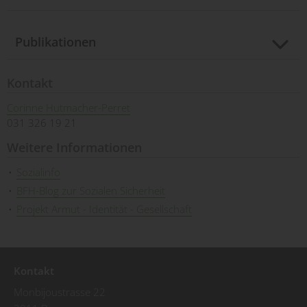
Publikationen
Kontakt
Corinne Hutmacher-Perret
031 326 19 21
Weitere Informationen
Sozialinfo
BFH-Blog zur Sozialen Sicherheit
BSV (2021). «Wenn ihr mich fragt ...» Das
Projekt Armut - Identität - Gesellschaft
Wissen und die Erfahrung von
Betroffenen einbeziehen
Grundlagen und Schritte für die Beteiligung von
betroffenen Personen in der Armutsprävention und -
Kontakt
bekämpfung
PDF
| 7 MB
Monbijoustrasse 22