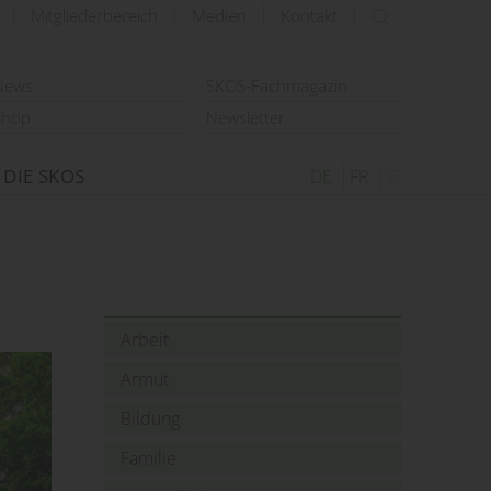
Mitgliederbereich
Medien
Kontakt
suchen
News
SKOS-Fachmagazin
Shop
Newsletter
DIE SKOS
DE
FR
IT
Arbeit
Armut
Bildung
Familie