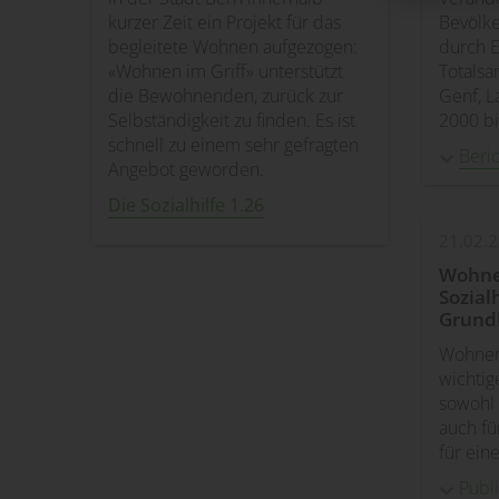
kurzer Zeit ein Projekt für das
Bevölk
begleitete Wohnen aufgezogen:
durch 
«Wohnen im Griff» unterstützt
Totalsa
die Bewohnenden, zurück zur
Genf, L
Selbständigkeit zu finden. Es ist
2000 bi
schnell zu einem sehr gefragten
Beri
Angebot geworden.
Die Sozialhilfe 1.26
21.02.
Wohnen
Sozialh
Grund
Wohnen 
wichti
sowohl 
auch fü
für ein
Publ