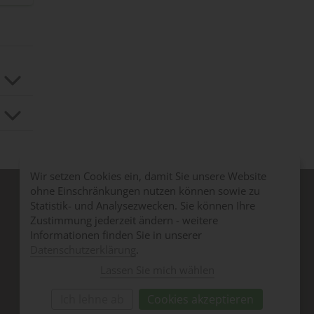
r
bis
e.
ot,
Wir setzen Cookies ein, damit Sie unsere Website
ohne Einschränkungen nutzen können sowie zu
Medien
Statistik- und Analysezwecken. Sie können Ihre
Medienmitteilungen
Zustimmung jederzeit ändern - weitere
KB)
Pressebilder
Informationen finden Sie in unserer
SKOS in den Medien
Datenschutzerklärung
.
Lassen Sie mich wählen
f
Ich lehne ab
Cookies akzeptieren