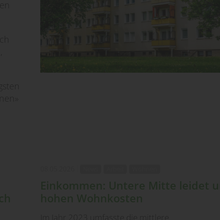
den
uch
,
gsten
nen»
08.05.2026
News
Arbeit
Wohnen
Einkommen: Untere Mitte leidet u
ch
hohen Wohnkosten
Im Jahr 2023 umfasste die mittlere