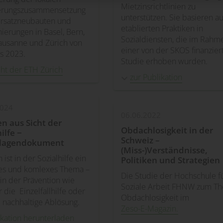
Mietzinsrichtlinien zu
erungszusammensetzung
unterstützen. Sie basieren au
Ersatzneubauten und
etablierten Praktiken in
nierungen in Basel, Bern,
Sozialdiensten, die im Rahm
ausanne und Zürich von
einer von der SKOS finanzier
s 2023.
Studie erhoben wurden.
cht der ETH Zürich
zur Publikation
2024
06.06.2022
 aus Sicht der
Obdachlosigkeit in der
ilfe −
Schweiz –
lagendokument
(Miss-)Verständnisse,
ist in der Sozialhilfe ein
Politiken und Strategien
ges und komlexes Thema –
Die Studie der Hochschule f
in der Prävention wie
Soziale Arbeit FHNW zum T
r die Einzelfallhilfe oder
Obdachlosigkeit im
e nachhaltige Ablösung.
Zeso-E-Magazin.
ikation herunterladen