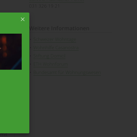
031 326 19 21
nnen
Weitere Informationen
Schweizer Wohntage
Wohnhilfe Casanostra
Stiftung Domicil
ETH Wohnforum
Bundesamt für Wohnungswesen
g
ng
en
r
 mit