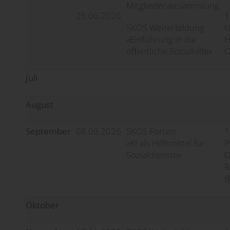
Mitgliederversammlung
25.06.2026
1
SKOS Weiterbildung
U
«Einführung in die
H
öffentliche Sozialhilfe»
O
Juli
August
September
08.09.2026
SKOS Forum
1
«KI als Hilfsmittel für
P
Sozialdienste»
D
R
B
Oktober