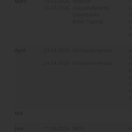
März
19.03.2026
Webinar
1
26.03.2026
«Sozialhilferecht-
U
Datenbank»
0
Bieler Tagung
U
K
B
April
23.04.2026
Vorstandsretraite
a
S
24.04.2026
Vorstandsretraite
H
K
b
S
H
K
Mai
Juni
11.06.2026
SKOS
K