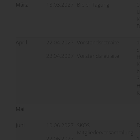
März
18.03.2027
Bieler Tagung
0
U
K
B
April
22.04.2027
Vorstandsretraite
a
S
23.04.2027
Vorstandsretraite
H
K
b
S
H
K
Mai
Juni
10.06.2027
SKOS
D
Mitgliederversammlung
22.06.2027
1