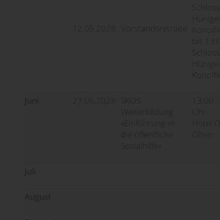
Schloss
Hünige
12.05.2028
Vorstandsretraite
Konolf
bis 13:
Schloss
Hünige
Konolf
Juni
27.06.2028
SKOS
13:00 -
Weiterbildung
Uhr
«Einführung in
Hotel O
die öffentliche
Olten
Sozialhilfe»
Juli
August