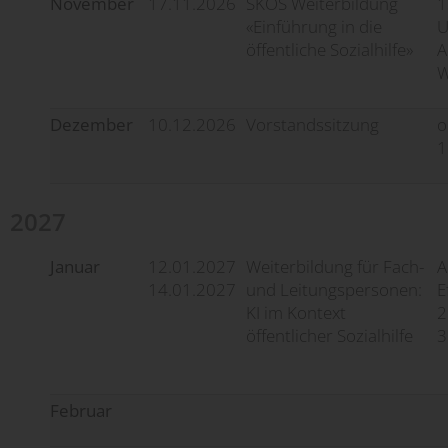
November
17.11.2026
SKOS Weiterbildung
1
«Einführung in die
U
öffentliche Sozialhilfe»
A
W
Dezember
10.12.2026
Vorstandssitzung
o
1
2027
Januar
12.01.2027
Weiterbildung für Fach-
A
14.01.2027
und Leitungspersonen:
E
KI im Kontext
2
öffentlicher Sozialhilfe
3
Februar