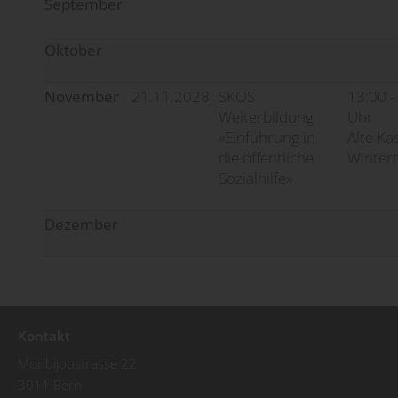
September
Oktober
November
21.11.2028
SKOS
13:00 -
Weiterbildung
Uhr
«Einführung in
Alte Ka
die öffentliche
Winter
Sozialhilfe»
Dezember
Kontakt
Monbijoustrasse 22
3011 Bern