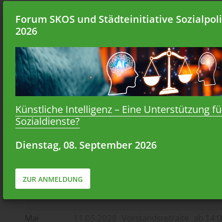
Forum SKOS und Städteinitiative Sozialpoli
Dezember
2026
2028
Januar
Februar
Künstliche Intelligenz – Eine Unterstützung fü
Sozialdienste?
März
23.03.2028
Bieler Tagung
09:30 -
Uhr
Dienstag, 08. September 2026
Kongre
Biel
ZUR ANMELDUNG
April
Mai
11.05.2028
Vorstandsretraite
ab 14: