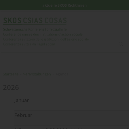
aktuelle SKOS Richtlinien
such
Startseite
Startseite
»
Veranstaltungen
»
Agenda
2026
Januar
Februar