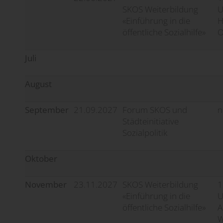
SKOS Weiterbildung
U
«Einführung in die
H
öffentliche Sozialhilfe»
O
Juli
August
September
21.09.2027
Forum SKOS und
n
Städteinitiative
Sozialpolitik
Oktober
November
23.11.2027
SKOS Weiterbildung
1
«Einführung in die
U
öffentliche Sozialhilfe»
A
W