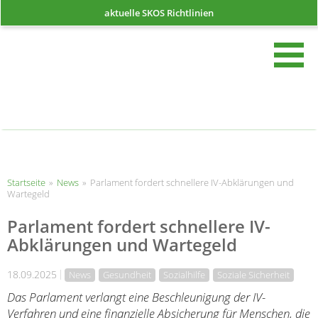
aktuelle SKOS Richtlinien
such
Startseite
Startseite
»
News
»
Parlament fordert schnellere IV-Abklärungen und
Wartegeld
Parlament fordert schnellere IV-
Abklärungen und Wartegeld
18.09.2025
News
Gesundheit
Sozialhilfe
Soziale Sicherheit
Das Parlament verlangt eine Beschleunigung der IV-
Verfahren und eine finanzielle Absicherung für Menschen, die