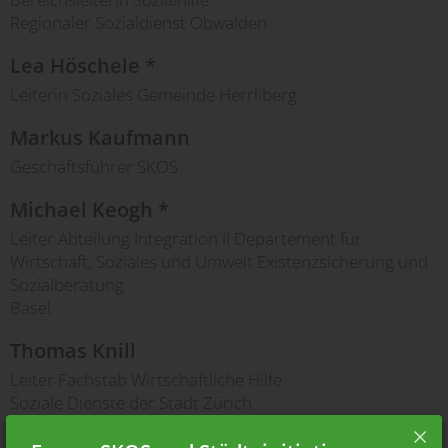
Regionaler Sozialdienst Obwalden
Lea Höschele *
Leiterin Soziales Gemeinde Herrliberg
Markus Kaufmann
Geschäftsführer SKOS
Michael Keogh *
Leiter Abteilung Integration II Departement für
Wirtschaft, Soziales und Umwelt Existenzsicherung und
Sozialberatung
Basel
Thomas Knill
Leiter Fachstab Wirtschaftliche Hilfe
Soziale Dienste der Stadt Zürich
Anita Küng