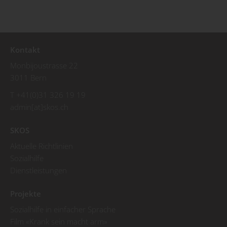
Kontakt
Monbijoustrasse 22
3011 Bern
T +41(0)31 326 19 19
admin[at]skos.ch
SKOS
Aktuelle Richtlinien
Sozialhilfe
Dienstleistungen
Projekte
Sozialhilfe in einfacher Sprache
Film «Krank sein macht arm»