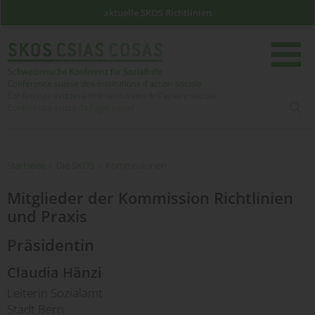
aktuelle SKOS Richtlinien
such
Startseite
Startseite
»
Die SKOS
»
Kommissionen
Mitglieder der Kommission Richtlinien
und Praxis
Präsidentin
Claudia Hänzi
Leiterin Sozialamt
Stadt Bern