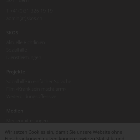
3011 Bern
T +41(0)31 326 19 19
admin[at]skos.ch
SKOS
Aktuelle Richtlinien
Sozialhilfe
Dienstleistungen
Projekte
Sozialhilfe in einfacher Sprache
Film «Krank sein macht arm»
Weiterbildungsoffensive
Medien
Medienmitteilungen
Pressebilder
Wir setzen Cookies ein, damit Sie unsere Website ohne
SKOS in den Medien
Einschränkungen nutzen können sowie zu Statistik- und