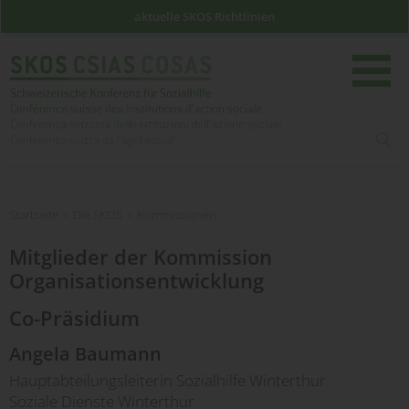
aktuelle SKOS Richtlinien
such
Startseite
Startseite
»
Die SKOS
»
Kommissionen
Mitglieder der Kommission
Organisationsentwicklung
Co-Präsidium
Angela Baumann
Hauptabteilungsleiterin Sozialhilfe Winterthur
Soziale Dienste Winterthur