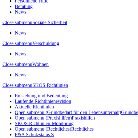
Persönliche Hilfe
Beratung
News
Close submenu
Soziale Sicherheit
News
Close submenu
Verschuldung
News
Close submenu
Wohnen
News
Close submenu
SKOS-Richtlinien
Entstehung und Bedeutung
Laufende Richtlinienrevision
Aktuelle Richtlinien
Open submenu (Grundbedarf für den Lebensunterhalt)
Grundbed
Open submenu (Praxishilfen)
Praxishilfen
SKOS Richtlinien-Monitoring
Open submenu (Rechtliches)
Rechtliches
F&A Schutzstatus S