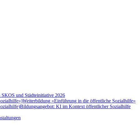
 SKOS und Städteinitiative 2026
zialhilfe»)
Weiterbildung «Einführung in die öffentliche Sozialhilfe»
zialhilfe)
Bildungsangebot: KI im Kontext öffentlicher Sozialhilfe
staltungen