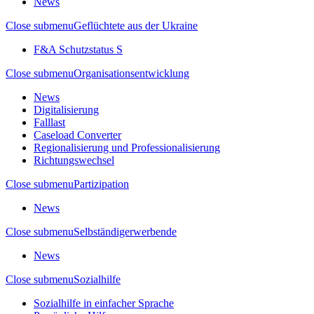
News
Close submenu
Geflüchtete aus der Ukraine
F&A Schutzstatus S
Close submenu
Organisationsentwicklung
News
Digitalisierung
Falllast
Caseload Converter
Regionalisierung und Professionalisierung
Richtungswechsel
Close submenu
Partizipation
News
Close submenu
Selbständigerwerbende
News
Close submenu
Sozialhilfe
Sozialhilfe in einfacher Sprache