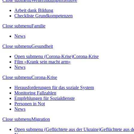
Close submenu
Weiterbildungsoffensive
Arbeit dank Bildung
Checkliste Grundkompetenzen
Close submenu
Familie
News
Close submenu
Gesundheit
Open submenu (Corona-Krise)
Corona-Krise
Film «Krank sein macht arm»
News
Close submenu
Corona-Krise
Herausforderungen für das soziale System
Monitoring Fallzahlen
Empfehlungen für Sozialdienste
Personen in Not
News
Close submenu
Migration
Open submenu (Geflüchtete aus der Ukraine)
Geflüchtete aus d