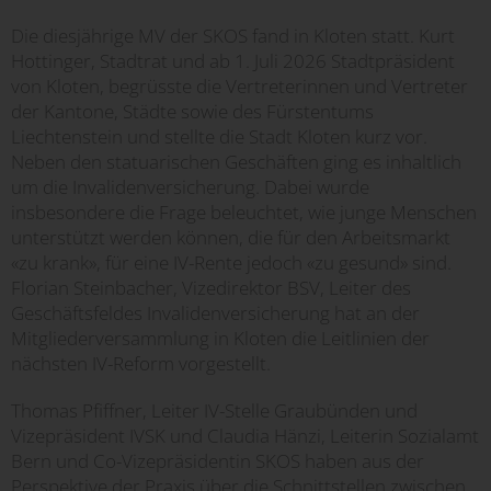
Die diesjährige MV der SKOS fand in Kloten statt. Kurt
Hottinger, Stadtrat und ab 1. Juli 2026 Stadtpräsident
von Kloten, begrüsste die Vertreterinnen und Vertreter
der Kantone, Städte sowie des Fürstentums
Liechtenstein und stellte die Stadt Kloten kurz vor.
Neben den statuarischen Geschäften ging es inhaltlich
um die Invalidenversicherung. Dabei wurde
insbesondere die Frage beleuchtet, wie junge Menschen
unterstützt werden können, die für den Arbeitsmarkt
«zu krank», für eine IV-Rente jedoch «zu gesund» sind.
Florian Steinbacher, Vizedirektor BSV, Leiter des
Geschäftsfeldes Invalidenversicherung hat an der
Mitgliederversammlung in Kloten die Leitlinien der
nächsten IV-Reform vorgestellt.
Thomas Pfiffner, Leiter IV-Stelle Graubünden und
Vizepräsident IVSK und Claudia Hänzi, Leiterin Sozialamt
Bern und Co-Vizepräsidentin SKOS haben aus der
Perspektive der Praxis über die Schnittstellen zwischen