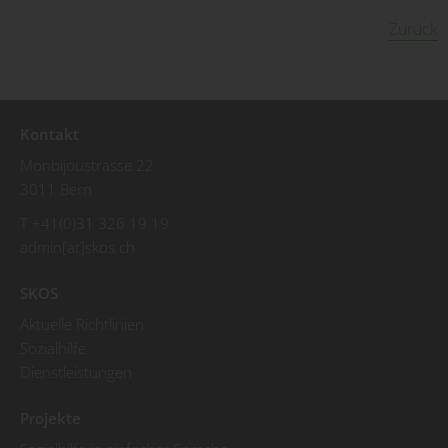
Zurück
Kontakt
Monbijoustrasse 22
3011 Bern
T +41(0)31 326 19 19
admin[at]skos.ch
SKOS
Aktuelle Richtlinien
Sozialhilfe
Dienstleistungen
Projekte