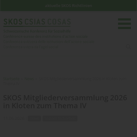
aktuelle SKOS Richtlinien
such
Startseite
Startseite
»
News
»
SKOS Mitgliederversammlung 2026 in Kloten zum
Thema IV
SKOS Mitgliederversammlung 2026
in Kloten zum Thema IV
11.06.2026
News
Soziale Sicherheit