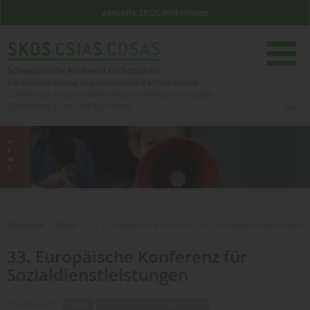
aktuelle SKOS Richtlinien
such
Startseite
Startseite
»
News
»
33. Europäische Konferenz für Sozialdienstleistungen
33. Europäische Konferenz für
Sozialdienstleistungen
25.08.2025
News
Organisationsentwicklung