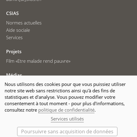
CSIAS
Normes actuelles
Aide sociale
Services
Projets
Film «Etre malade rend pauvre»
Médias
Nous utilisons des cookies pour que vous puissiez utiliser
Communiqués de presse
notre site web sans restrictions ainsi qu'à des fins de
Photos de presse
statistiques et d'analyse. Vous pouvez modifier votre
La CSIAS dans les médias
consentement à tout moment - pour plus d'informations,
consultez notre
politique de confidentialité
.
© 2025 CSIAS
Mentions légales
Services utilisés
Déclaration sur la protection des données
Cookies
Poursuivre sans acquisition de données