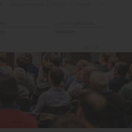
e
Espace Membre
Médias
Contact
rechercher
ews
La revue spécialisée
hop
Newsletter
DE
FR
IT