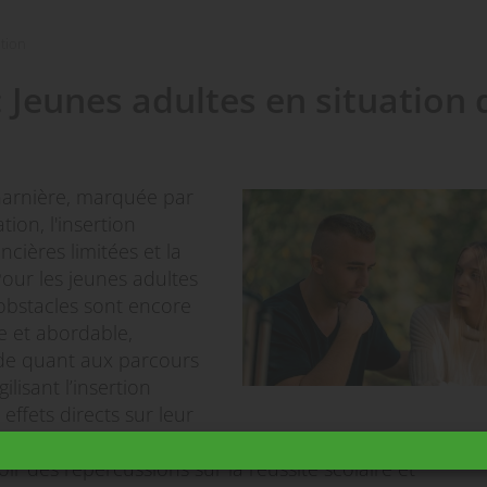
ation
 Jeunes adultes en situation 
charnière, marquée par
ion, l'insertion
ncières limitées et la
our les jeunes adultes
s obstacles sont encore
e et abordable,
tude quant aux parcours
lisant l’insertion
effets directs sur leur
rspectives d’avenir. A l’inverse, des problèmes de santé,
r des répercussions sur la réussite scolaire et