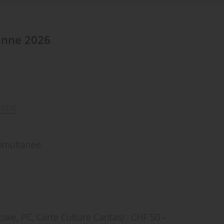
ienne 2026
ienne
 simultanée
ale, PC, Carte Culture Caritas) : CHF 50.–