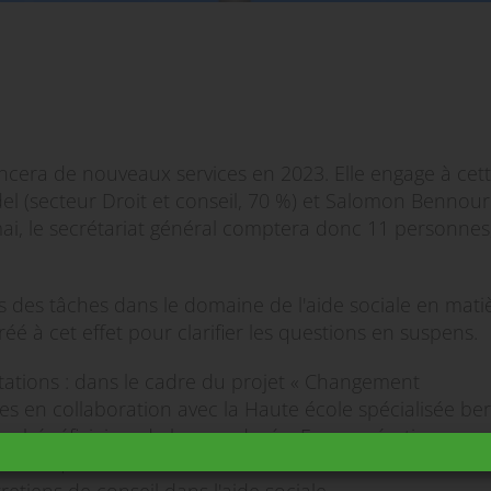
ncera de nouveaux services en 2023. Elle engage à cett
l (secteur Droit et conseil, 70 %) et Salomon Bennour
mai, le secrétariat général comptera donc 11 personnes
s des tâches dans le domaine de l'aide sociale en mati
éé à cet effet pour clarifier les questions en suspens.
tations : dans le cadre du projet « Changement
es en collaboration avec la Haute école spécialisée be
es bénéficiaires de longue durée. En coopération avec 
Suisse, des outils de communication visuelle seront m