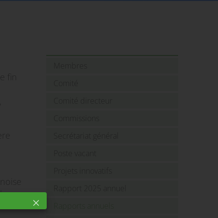
Membres
e fin
Comité
,
Comité directeur
Commissions
ère
Secrétariat général
Poste vacant
Projets innovatifs
rnoise
Rapport 2025 annuel
la
is à
Rapports annuels