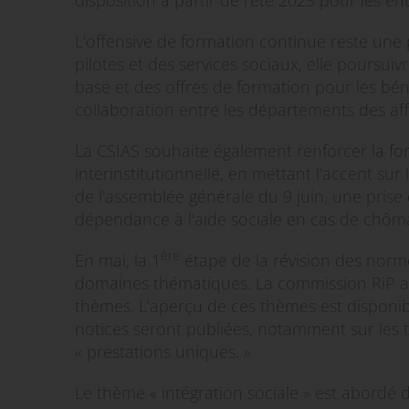
disposition à partir de l'été 2023 pour les ent
L'offensive de formation continue reste une 
pilotes et des services sociaux, elle pours
base et des offres de formation pour les béné
collaboration entre les départements des affa
La CSIAS souhaite également renforcer la fo
interinstitutionnelle, en mettant l'accent sur
de l'assemblée générale du 9 juin, une prise 
dépendance à l'aide sociale en cas de chômag
ère
En mai, la 1
étape de la révision des norm
domaines thématiques. La commission RiP a 
thèmes. L’aperçu de ces thèmes est disponib
notices seront publiées, notamment sur les 
« prestations uniques. »
Le thème « intégration sociale » est abordé d