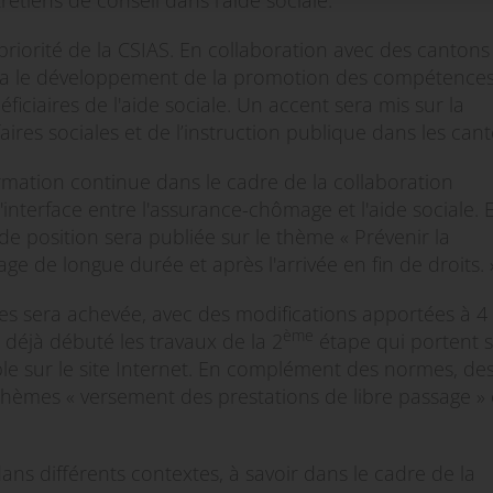
retiens de conseil dans l'aide sociale.
priorité de la CSIAS. En collaboration avec des cantons
uivra le développement de la promotion des compétence
ficiaires de l'aide sociale. Un accent sera mis sur la
ires sociales et de l’instruction publique dans les cant
rmation continue dans le cadre de la collaboration
 l'interface entre l'assurance-chômage et l'aide sociale.
de position sera publiée sur le thème « Prévenir la
e de longue durée et après l'arrivée en fin de droits. 
es sera achevée, avec des modifications apportées à 4
ème
déjà débuté les travaux de la 2
étape qui portent 
le sur le site Internet. En complément des normes, de
thèmes « versement des prestations de libre passage » 
ans différents contextes, à savoir dans le cadre de la