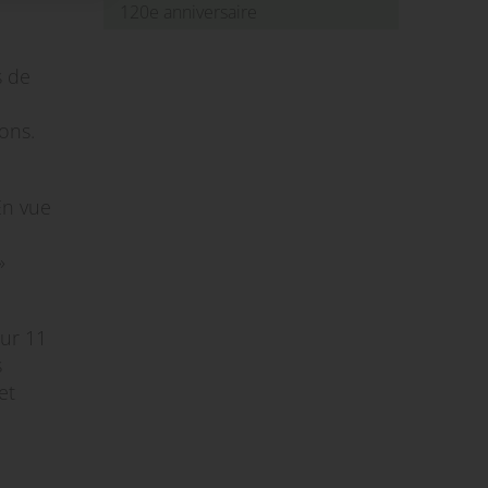
120e anniversaire
s de
ons.
 En vue
»
sur 11
s
et