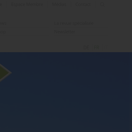
e
Espace Membre
Médias
Contact
rechercher
ews
La revue spécialisée
hop
Newsletter
DE
FR
IT