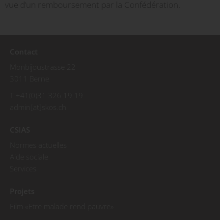
vue d’un remboursement par la Confédération.
Contact
Monbijoustrasse 22
3011 Berne
T +41(0)31 326 19 19
admin[at]skos.ch
CSIAS
Normes actuelles
Aide sociale
Services
Projets
Film «Etre malade rend pauvre»