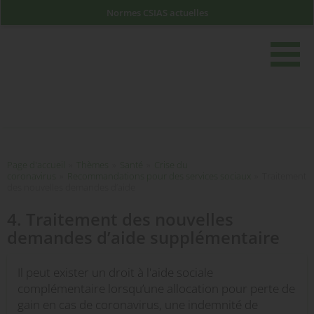
Normes CSIAS actuelles
rech
Page d'accueil
Page d'accueil
»
Thèmes
»
Santé
»
Crise du
coronavirus
»
Recommandations pour des services sociaux
»
Traitement
des nouvelles demandes d’aide
4. Traitement des nouvelles
demandes d’aide supplémentaire
Il peut exister un droit à l'aide sociale
complémentaire lorsqu’une allocation pour perte de
gain en cas de coronavirus, une indemnité de