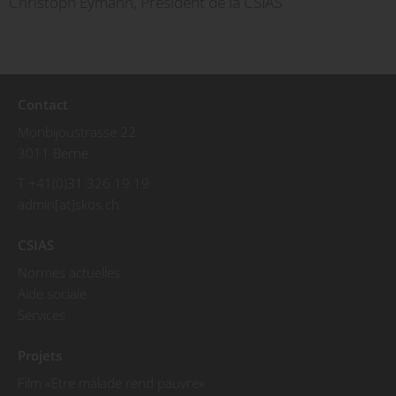
Christoph Eymann, Président de la CSIAS
Contact
Monbijoustrasse 22
3011 Berne
T +41(0)31 326 19 19
admin[at]skos.ch
CSIAS
Normes actuelles
Aide sociale
Services
Projets
Film «Etre malade rend pauvre»