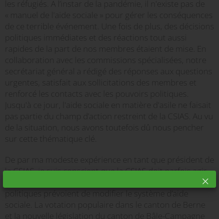
les réfugiés. A l’instar de la pandémie, il n'existe pas de
« manuel de l'aide sociale » pour gérer les conséquences
de ce terrible événement. Une fois de plus, des décisions
politiques immédiates et des réactions tout aussi
rapides de la part de nos membres étaient de mise. En
collaboration avec les commissions spécialisées, notre
secrétariat général a rédigé des réponses aux questions
urgentes, satisfait aux sollicitations des membres et
renforcé les contacts avec les pouvoirs politiques.
Jusqu'à ce jour, l'aide sociale en matière d'asile ne faisait
pas partie du champ d’action restreint de la CSIAS. Au vu
de la situation, nous avons toutefois dû nous pencher
sur cette thématique clé.
De par ma modeste expérience en tant que président de
la CSIAS, je suis conscient que la CSIAS doit parfois agir
de manière défensive, notamment lorsque les instances
politiques prévoient de modifier le système d’aide
sociale. La votation populaire dans le canton de Berne
et la nouvelle législation du canton de Bâle-Campagne