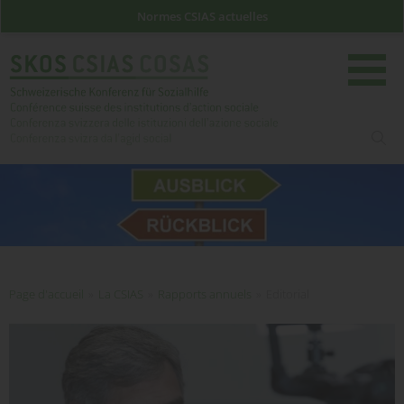
Normes CSIAS actuelles
rech
Page d'accueil
Page d'accueil
»
La CSIAS
»
Rapports annuels
»
Editorial