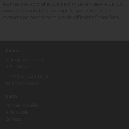
les mesures sont effectivement mises en œuvre. Le but
consiste à contribuer à ce que les prestataires de
mesures ne connaissent pas de difficultés financières.
Contact
Monbijoustrasse 22
3011 Berne
T +41(0)31 326 19 19
admin[at]skos.ch
CSIAS
Normes actuelles
Aide sociale
Services