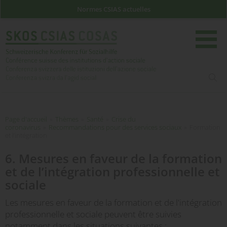
Normes CSIAS actuelles
rech
Page d'accueil
Page d'accueil
»
Thèmes
»
Santé
»
Crise du
coronavirus
»
Recommandations pour des services sociaux
»
Formation
et l’intégration
6. Mesures en faveur de la formation
et de l’intégration professionnelle et
sociale
Les mesures en faveur de la formation et de l'intégration
professionnelle et sociale peuvent être suivies
notamment dans les situations suivantes :