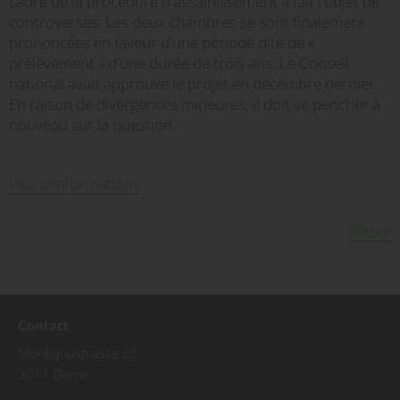
cadre de la procédure d'assainissement a fait l'objet de
controverses. Les deux chambres se sont finalement
prononcées en faveur d'une période dite de «
prélèvement » d'une durée de trois ans. Le Conseil
national avait approuvé le projet en décembre dernier.
En raison de divergences mineures, il doit se pencher à
nouveau sur la question.
Plus d'informations
Retour
Contact
Monbijoustrasse 22
3011 Berne