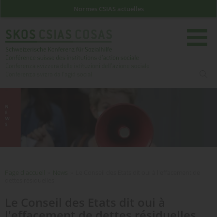
Normes CSIAS actuelles
rech
Page d'accueil
Page d'accueil
»
News
»
Le Conseil des Etats dit oui à l'effacement de
dettes résiduelles
Le Conseil des Etats dit oui à
l'effacement de dettes résiduelles