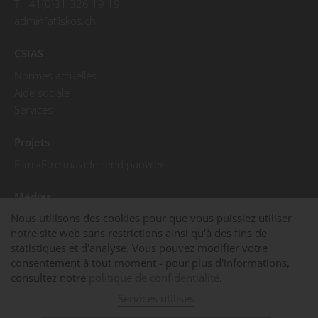
T +41(0)31 326 19 19
admin[at]skos.ch
CSIAS
Normes actuelles
Aide sociale
Services
Projets
Film «Etre malade rend pauvre»
Médias
Nous utilisons des cookies pour que vous puissiez utiliser
Communiqués de presse
notre site web sans restrictions ainsi qu'à des fins de
Photos de presse
statistiques et d'analyse. Vous pouvez modifier votre
La CSIAS dans les médias
consentement à tout moment - pour plus d'informations,
consultez notre
politique de confidentialité
.
© 2025 CSIAS
Mentions légales
Services utilisés
Déclaration sur la protection des données
Cookies