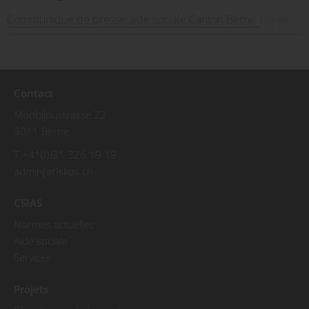
Communiqué de presse aide sociale Canton Berne
104 Ko
Contact
Monbijoustrasse 22
3011 Berne
T +41(0)31 326 19 19
admin[at]skos.ch
CSIAS
Normes actuelles
Aide sociale
Services
Projets