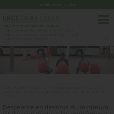
Normes CSIAS actuelles
rech
Page d'accueil
Page d'accueil
»
Médias
»
Communiqués de presse
»
Descendre en
dessous du minimum vital social déplace les problèmes au lieu de les
résoudre
Descendre en dessous du minimum
vital social déplace les problèmes au