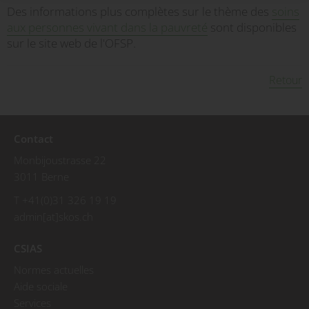
Des informations plus complètes sur le thème des
soins
aux personnes vivant dans la pauvreté
sont disponibles
sur le site web de l'OFSP.
Retour
Contact
Monbijoustrasse 22
3011 Berne
T +41(0)31 326 19 19
admin[at]skos.ch
CSIAS
Normes actuelles
Aide sociale
Services