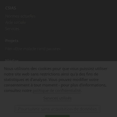
CSIAS
Normes actuelles
Aide sociale
Services
Projets
Film «Etre malade rend pauvre»
Médias
Nous utilisons des cookies pour que vous puissiez utiliser
Communiqués de presse
notre site web sans restrictions ainsi qu'à des fins de
Photos de presse
statistiques et d'analyse. Vous pouvez modifier votre
La CSIAS dans les médias
consentement à tout moment - pour plus d'informations,
consultez notre
politique de confidentialité
.
© 2025 CSIAS
Mentions légales
Services utilisés
Déclaration sur la protection des données
Cookies
Poursuivre sans acquisition de données