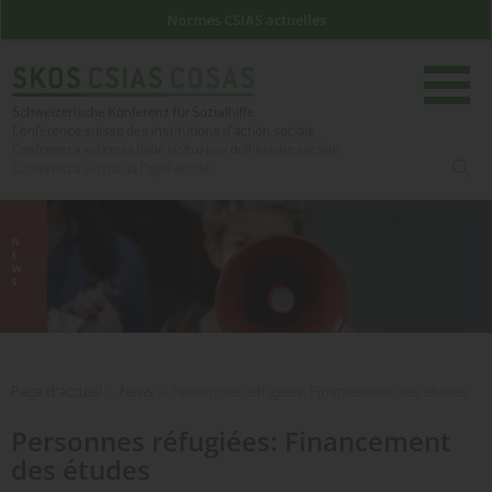
Normes CSIAS actuelles
rech
Page d'accueil
Page d'accueil
»
News
»
Personnes réfugiées: Financement des études
Personnes réfugiées: Financement
des études