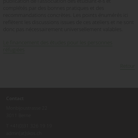
publication de l'association des étudiant-e-s et
complétés par des bonnes pratiques et des
recommandations concrètes. Les points énumérés ici
reflètent les discussions issues de ces ateliers et ne sont
donc pas nécessairement universellement valables.
Le financement des études pour les personnes
réfugiées
Retour
Contact
Monbijoustrasse 22
3011 Berne
T +41(0)31 326 19 19
admin[at]skos.ch