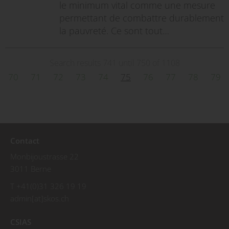
le minimum vital comme une mesure
permettant de combattre durablement
la pauvreté. Ce sont tout…
Search results 741 until 750 of 1108
70
71
72
73
74
75
76
77
78
79
Contact
Monbijoustrasse 22
3011 Berne
T +41(0)31 326 19 19
admin[at]skos.ch
CSIAS