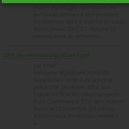
Propositions de la CSIAS destinées à
insérer les réfugiés reconnus et les
personnes admises à titre provisoire
durablement dans le marché du travail
Berne, janvier 2017 2 1. Résumé Le
nombre élevé de demandes…
2015_Vernehmlassung-nBueV-f.pdf
par email
Hanspeter.Blum@sem.admin.ch
Département fédéral de justice et
police DFJP Secrétaire d'Etat aux
migrations SEM Monsieur Hanspeter
Blum Quellenweg 6 3003 Bern-Wabern
Berne, le 23 novembre 2015 Projet
d’ordonnance d’exécution relative à
la…