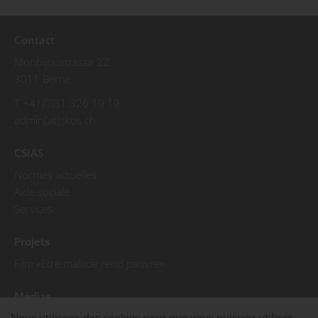
Contact
Monbijoustrasse 22
3011 Berne
T +41(0)31 326 19 19
admin[at]skos.ch
CSIAS
Normes actuelles
Aide sociale
Services
Projets
Film «Etre malade rend pauvre»
Médias
Nous utilisons des cookies pour que vous puissiez utiliser