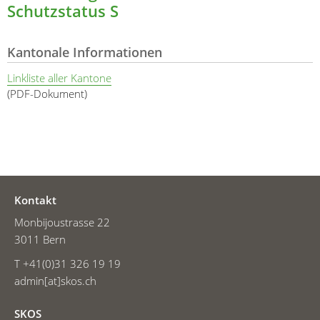
Schutzstatus S
Kantonale Informationen
Linkliste aller Kantone
(PDF-Dokument)
Kontakt
Monbijoustrasse 22
3011 Bern
T +41(0)31 326 19 19
admin[at]skos.ch
SKOS