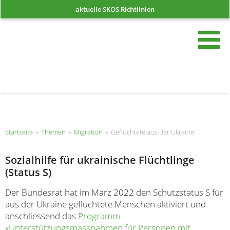
aktuelle SKOS Richtlinien
such
Startseite
Startseite
»
Themen
»
Migration
»
Geflüchtete aus der Ukraine
Sozialhilfe für ukrainische Flüchtlinge
(Status S)
Der Bundesrat hat im März 2022 den Schutzstatus S für
aus der Ukraine geflüchtete Menschen aktiviert und
anschliessend das
Programm
«Unterstützungsmassnahmen für Personen mit